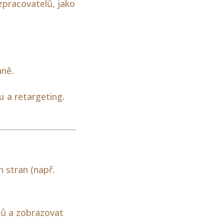
zpracovatelů, jako
aně.
u a retargeting.
 stran (např.
lů a zobrazovat