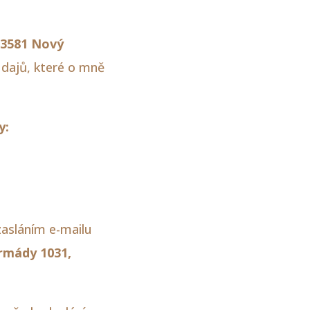
73581 Nový
údajů, které o mně
y:
zasláním e-mailu
armády 1031,