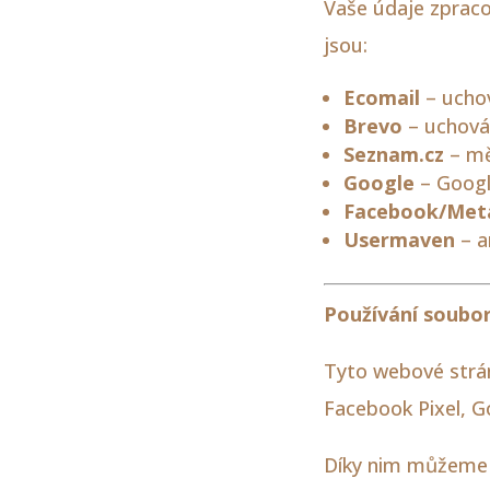
Vaše údaje zprac
jsou:
Ecomail
– uchov
Brevo
– uchová
Seznam.cz
– mě
Google
– Googl
Facebook/Met
Usermaven
– a
Používání soubor
Tyto webové stránk
Facebook Pixel, Go
Díky nim můžeme 