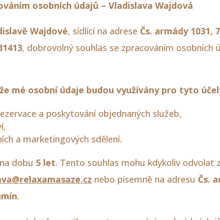
ováním osobních údajů – Vladislava Wajdová
dislavě Wajdové
, sídlící na adrese
Čs. armády 1031, 
81413
, dobrovolný souhlas se zpracováním osobních 
že mé osobní údaje budou využívány pro tyto účel
ezervace a poskytování objednaných služeb,
í,
ních a marketingových sdělení.
n na dobu
5 let
. Tento souhlas mohu kdykoliv odvolat 
lava@relaxamasaze.cz
nebo písemně na adresu
Čs. 
umín
.