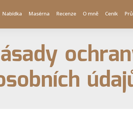
Nabídka
Masérna
Recenze
O mně
Ceník
Pr
ásady ochra
osobních údaj