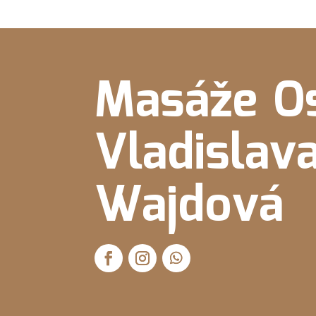
Masáže O
Vladislav
Wajdová