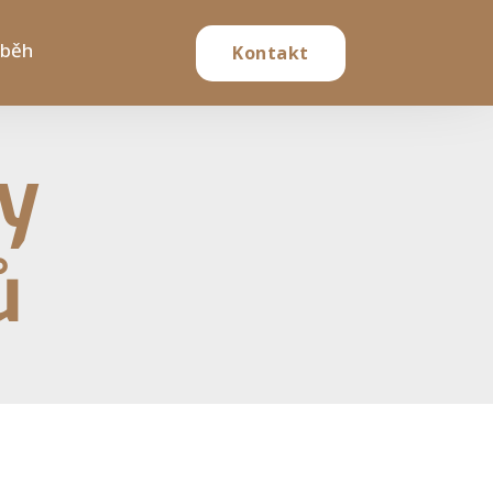
ůběh
Kontakt
ny
ů