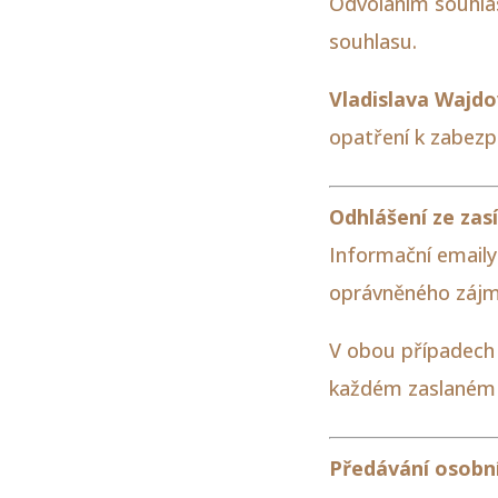
Odvoláním souhla
souhlasu.
Vladislava Wajd
opatření k zabezp
Odhlášení ze zas
Informační emaily
oprávněného zájmu
V obou případech 
každém zaslaném 
Předávání osobn