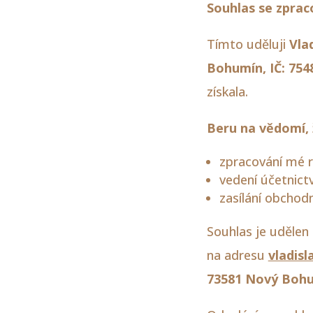
Souhlas se zprac
Tímto uděluji
Vla
Bohumín, IČ: 754
získala.
Beru na vědomí, 
zpracování mé r
vedení účetnictv
zasílání obchod
Souhlas je uděle
na adresu
vladis
73581 Nový Boh