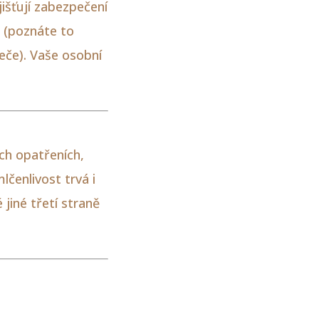
jišťují zabezpečení
 (poznáte to
eče). Vaše osobní
ch opatřeních,
lčenlivost trvá i
jiné třetí straně