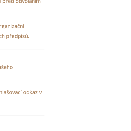
ů před odvoláním
rganizační
ch předpisů.
ašeho
hlašovací odkaz v